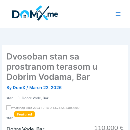
Skip
to
content
Dvosoban stan sa
prostranom terasom u
Dobrim Vodama, Bar
By
DomX
/
March 22, 2026
stan
Dobre Vode, Bar
Featured
stan
110,000 €
Dobre Vode, Bar