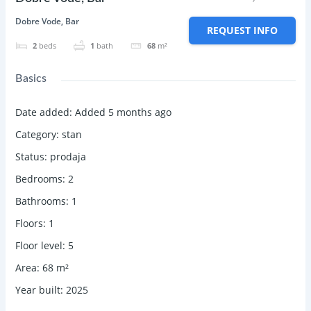
Dobre Vode, Bar
REQUEST INFO
2
beds
1
bath
68
m²
Basics
Date added
:
Added 5 months ago
Category
:
stan
Status
:
prodaja
Bedrooms
:
2
Bathrooms
:
1
Floors
:
1
Floor level
:
5
Area
:
68
m²
Year built
:
2025